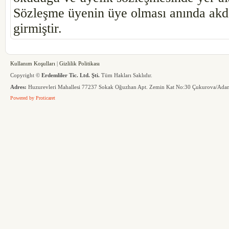
Sözleşme üyenin üye olması anında akded
girmiştir.
Kullanım Koşulları
|
Gizlilik Politikası
Copyright ©
Erdemliler Tic. Ltd. Şti.
Tüm Hakları Saklıdır.
Adres:
Huzurevleri Mahallesi 77237 Sokak Oğuzhan Apt. Zemin Kat No:30 Çukurova/Ada
Powered by
Proticaret