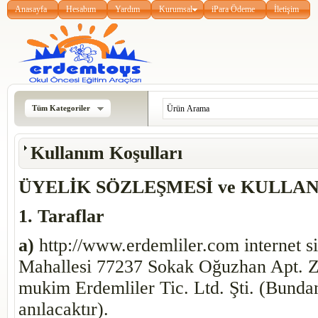
Anasayfa
Hesabım
Yardım
Kurumsal
iPara Ödeme
İletişim
Tüm Kategoriler
Kullanım Koşulları
ÜYELİK SÖZLEŞMESİ ve KULLA
1. Taraflar
a)
http://www.erdemliler.com internet sit
Mahallesi 77237 Sokak Oğuzhan Apt. 
mukim Erdemliler Tic. Ltd. Şti. (Bund
anılacaktır).