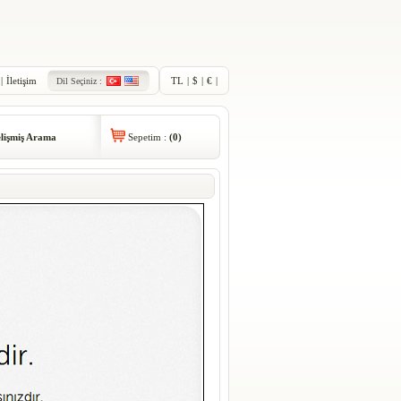
|
İletişim
TL
|
$
|
€
|
Dil Seçiniz :
lişmiş Arama
Sepetim :
(
0
)