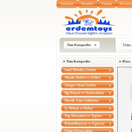
Anasayfa
Hesabım
Yardım
Kurumsa
Tüm Kategoriler
Tüm Kategoriler
iPara
Sınıf Mobilya Grubu
Müzik Aletleri ve Setleri
Sünger Oyun Grubu
İlgi Köşesi ve Oyuncakları
Plastik Zeka Geliştirici
İç Mekan ve Bahçe
Top Havuzları ve Topları
Rehabilitasyon ve Egzersiz
Eğitici Oyuncaklar