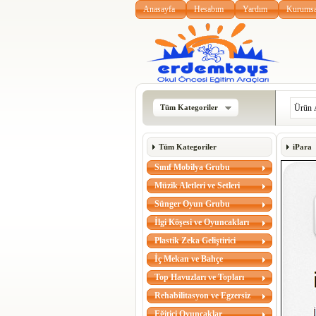
Anasayfa
Hesabım
Yardım
Kurumsa
Tüm Kategoriler
Tüm Kategoriler
iPara
Sınıf Mobilya Grubu
Müzik Aletleri ve Setleri
Sünger Oyun Grubu
İlgi Köşesi ve Oyuncakları
Plastik Zeka Geliştirici
İç Mekan ve Bahçe
Top Havuzları ve Topları
Rehabilitasyon ve Egzersiz
Eğitici Oyuncaklar