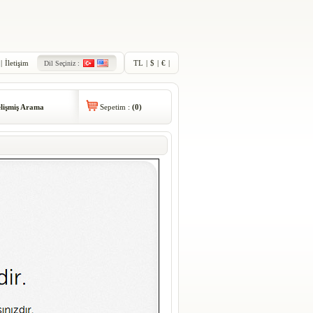
|
İletişim
TL
|
$
|
€
|
Dil Seçiniz :
lişmiş Arama
Sepetim :
(
0
)